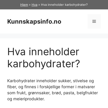
Hopp
Hjem
»
Hva
»
Hva inneholder karbohydrater?
til
innhold
Kunnskapsinfo.no
Meny
Hva inneholder
karbohydrater?
Karbohydrater inneholder sukker, stivelse og
fiber, og finnes i forskjellige former i matvarer
som frukt, grønnsaker, brød, pasta, belgfrukter
og meieriprodukter.