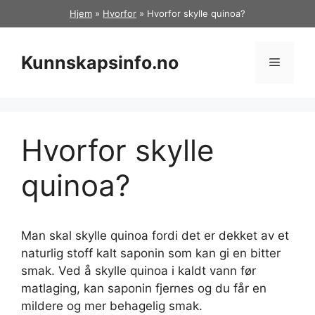
Hopp
Hjem
»
Hvorfor
»
Hvorfor skylle quinoa?
til
innhold
Kunnskapsinfo.no
Meny
Hvorfor skylle
quinoa?
Man skal skylle quinoa fordi det er dekket av et
naturlig stoff kalt saponin som kan gi en bitter
smak. Ved å skylle quinoa i kaldt vann før
matlaging, kan saponin fjernes og du får en
mildere og mer behagelig smak.