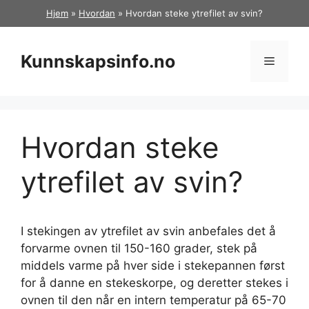
Hopp
Hjem
»
Hvordan
»
Hvordan steke ytrefilet av svin?
til
innhold
Kunnskapsinfo.no
Meny
Hvordan steke
ytrefilet av svin?
I stekingen av ytrefilet av svin anbefales det å
forvarme ovnen til 150-160 grader, stek på
middels varme på hver side i stekepannen først
for å danne en stekeskorpe, og deretter stekes i
ovnen til den når en intern temperatur på 65-70