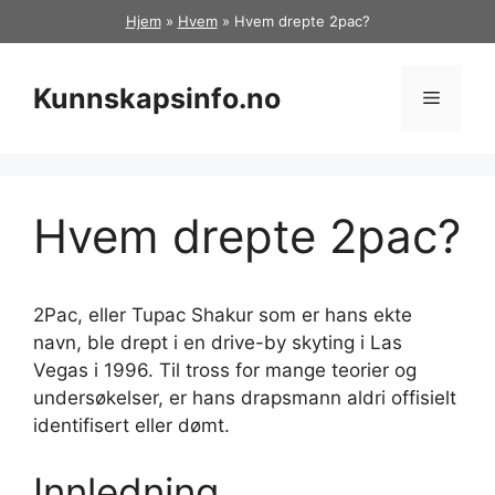
Hopp
Hjem
»
Hvem
»
Hvem drepte 2pac?
til
innhold
Kunnskapsinfo.no
Meny
Hvem drepte 2pac?
2Pac, eller Tupac Shakur som er hans ekte
navn, ble drept i en drive-by skyting i Las
Vegas i 1996. Til tross for mange teorier og
undersøkelser, er hans drapsmann aldri offisielt
identifisert eller dømt.
Innledning