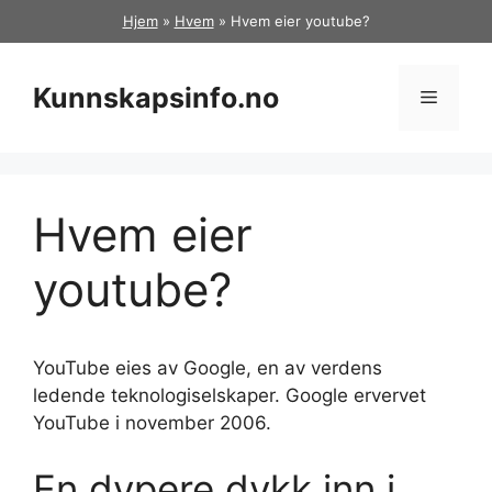
Hopp
Hjem
»
Hvem
»
Hvem eier youtube?
til
innhold
Kunnskapsinfo.no
Meny
Hvem eier
youtube?
YouTube eies av Google, en av verdens
ledende teknologiselskaper. Google ervervet
YouTube i november 2006.
En dypere dykk inn i