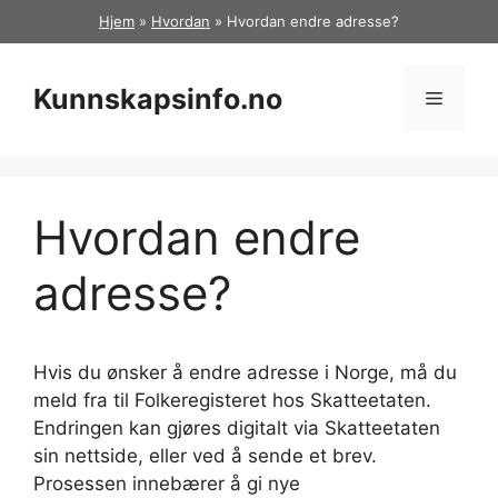
Hopp
Hjem
»
Hvordan
»
Hvordan endre adresse?
til
innhold
Kunnskapsinfo.no
Meny
Hvordan endre
adresse?
Hvis du ønsker å endre adresse i Norge, må du
meld fra til Folkeregisteret hos Skatteetaten.
Endringen kan gjøres digitalt via Skatteetaten
sin nettside, eller ved å sende et brev.
Prosessen innebærer å gi nye