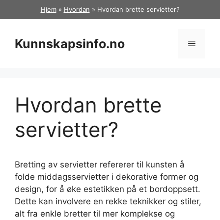
Hopp
Hjem
»
Hvordan
»
Hvordan brette servietter?
til
innhold
Kunnskapsinfo.no
Meny
Hvordan brette
servietter?
Bretting av servietter refererer til kunsten å
folde middagsservietter i dekorative former og
design, for å øke estetikken på et bordoppsett.
Dette kan involvere en rekke teknikker og stiler,
alt fra enkle bretter til mer komplekse og