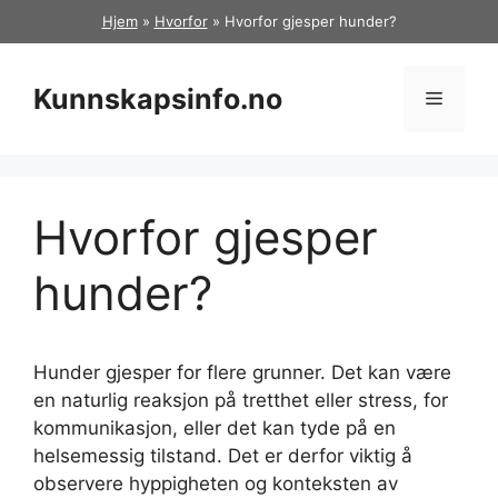
Hopp
Hjem
»
Hvorfor
»
Hvorfor gjesper hunder?
til
innhold
Kunnskapsinfo.no
Meny
Hvorfor gjesper
hunder?
Hunder gjesper for flere grunner. Det kan være
en naturlig reaksjon på tretthet eller stress, for
kommunikasjon, eller det kan tyde på en
helsemessig tilstand. Det er derfor viktig å
observere hyppigheten og konteksten av