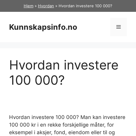
Hopp
Hjem
»
Hvordan
»
Hvordan investere 100 000?
til
innhold
Kunnskapsinfo.no
Meny
Hvordan investere
100 000?
Hvordan investere 100 000? Man kan investere
100 000 kr i en rekke forskjellige måter, for
eksempel i aksjer, fond, eiendom eller til og