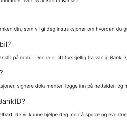
nnummer over 15 år kan få BankID.
nken din, som vil gi deg instruksjoner om hvordan du g
bil?
ankID på mobil. Denne er litt forskjellig fra vanlig Ban
?
sjoner, signere dokumenter, logge inn på nettsider, og 
 BankID?
bart, de vil kunne hjelpe deg med å sperre og eventuel