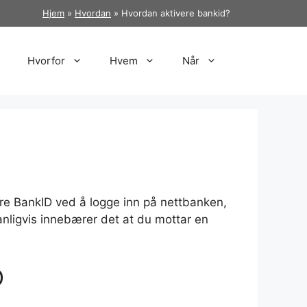
Hjem
»
Hvordan
»
Hvordan aktivere bankid?
Hvorfor
Hvem
Når
vere BankID ved å logge inn på nettbanken,
anligvis innebærer det at du mottar en
D