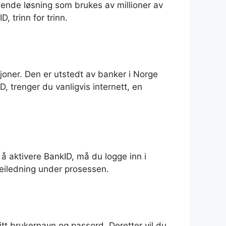
edende løsning som brukes av millioner av
 trinn for trinn.
sjoner. Den er utstedt av banker i Norge
D, trenger du vanligvis internett, en
å aktivere BankID, må du logge inn i
veiledning under prosessen.
itt brukernavn og passord. Deretter vil du