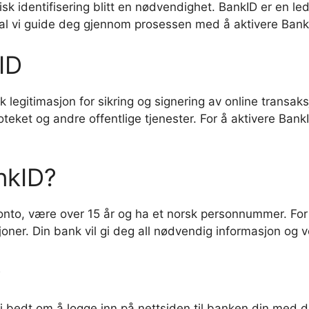
isk identifisering blitt en nødvendighet. BankID er en l
al vi guide deg gjennom prosessen med å aktivere BankID,
ID
k legitimasjon for sikring og signering av online transak
teket og andre offentlige tjenester. For å aktivere BankI
nkID?
nto, være over 15 år og ha et norsk personnummer. For 
oner. Din bank vil gi deg all nødvendig informasjon og 
D
bli bedt om å logge inn på nettsiden til banken din med d