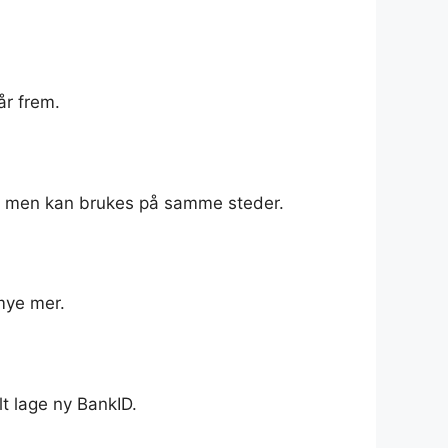
år frem.
kID, men kan brukes på samme steder.
mye mer.
t lage ny BankID.