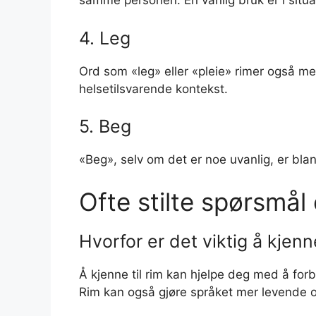
samme personen. En vanlig bruk er i situas
4. Leg
Ord som «leg» eller «pleie» rimer også m
helsetilsvarende kontekst.
5. Beg
«Beg», selv om det er noe uvanlig, er bla
Ofte stilte spørsmål
Hvorfor er det viktig å kjenne
Å kjenne til rim kan hjelpe deg med å forbe
Rim kan også gjøre språket mer levende o