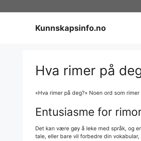
Hopp
til
innhold
Kunnskapsinfo.no
Hva rimer på de
«Hva rimer på deg?» Noen ord som rimer 
Entusiasme for rimo
Det kan være gøy å leke med språk, og en 
tale, eller bare vil forbedre din vokabul