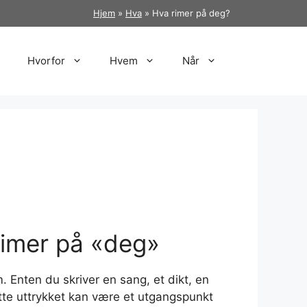
Hjem
»
Hva
»
Hva rimer på deg?
Hvorfor
Hvem
Når
rimer på «deg»
 Enten du skriver en sang, et dikt, en
ette uttrykket kan være et utgangspunkt