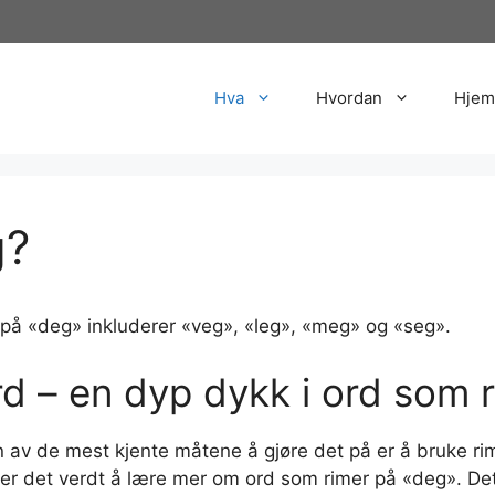
Hva
Hvordan
Hjem
g?
på «deg» inkluderer «veg», «leg», «meg» og «seg».
rd – en dyp dykk i ord som 
av de mest kjente måtene å gjøre det på er å bruke rim.
ar, er det verdt å lære mer om ord som rimer på «deg». D