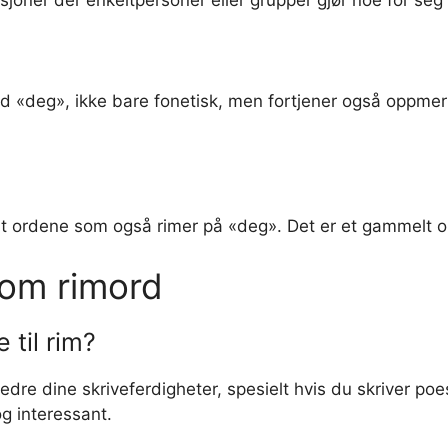
joner der enkeltpersoner eller grupper gjør noe for seg 
ed «deg», ikke bare fonetisk, men fortjener også oppme
nt ordene som også rimer på «deg». Det er et gammelt ord
 om rimord
 til rim?
dre dine skriveferdigheter, spesielt hvis du skriver poes
g interessant.