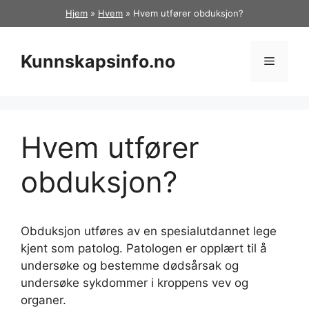
Hopp
Hjem
»
Hvem
»
Hvem utfører obduksjon?
til
innhold
Kunnskapsinfo.no
Meny
Hvem utfører
obduksjon?
Obduksjon utføres av en spesialutdannet lege
kjent som patolog. Patologen er opplært til å
undersøke og bestemme dødsårsak og
undersøke sykdommer i kroppens vev og
organer.