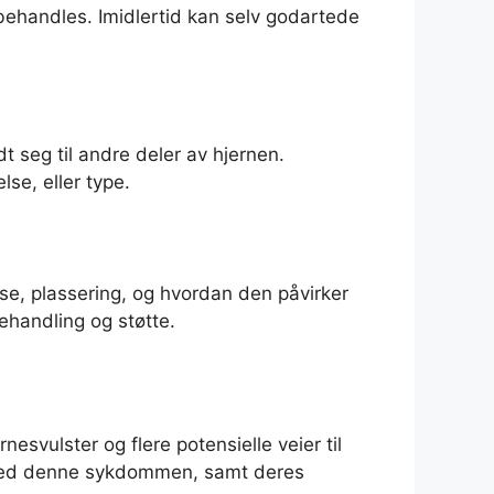
 behandles. Imidlertid kan selv godartede
dt seg til andre deler av hjernen.
se, eller type.
lse, plassering, og hvordan den påvirker
ehandling og støtte.
svulster og flere potensielle veier til
r med denne sykdommen, samt deres