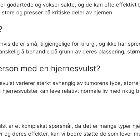
n er godartede og vokser sakte, og de kan ofte effektivt
 store og presser på kritiske deler av hjernen.
?
vis de er små, tilgjengelige for kirurgi, og ikke har spre
nskelig å behandle på grunn av deres plassering, størrel
 person med en hjernesvulst?
svulst varierer sterkt avhengig av tumorens type, større
ernesvulster kan leve relativt normale liv med riktig b
t er et komplekst spørsmål, da det er mange typer hjerne
er og deres effekter, kan vi bedre støtte de som leve