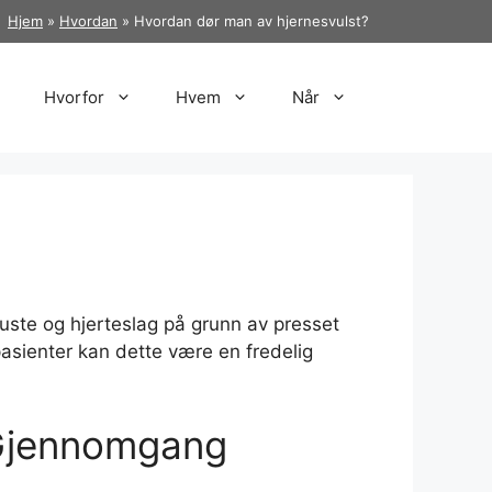
Hjem
»
Hvordan
»
Hvordan dør man av hjernesvulst?
Hvorfor
Hvem
Når
 puste og hjerteslag på grunn av presset
e pasienter kan dette være en fredelig
 Gjennomgang