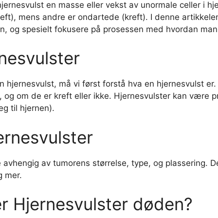
ernesvulst en masse eller vekst av unormale celler i hje
eft), mens andre er ondartede (kreft). I denne artikkelen
sen, og spesielt fokusere på prosessen med hvordan man 
rnesvulster
 hjernesvulst, må vi først forstå hva en hjernesvulst er.
, og om de er kreft eller ikke. Hjernesvulster kan være 
g til hjernen).
rnesvulster
 avhengig av tumorens størrelse, type, og plassering. D
g mer.
er Hjernesvulster døden?