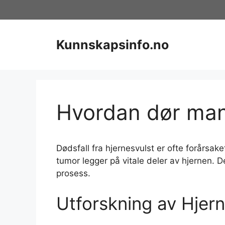
Hopp
til
innhold
Kunnskapsinfo.no
Hvordan dør man
Dødsfall fra hjernesvulst er ofte forårsak
tumor legger på vitale deler av hjernen. De
prosess.
Utforskning av Hje