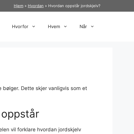
Hjem
»
Hvordan
»
Hvordan oppstår jordskjelv?
Hvorfor
Hvem
Når
e bølger. Dette skjer vanligvis som et
 oppstår
en vil forklare hvordan jordskjelv