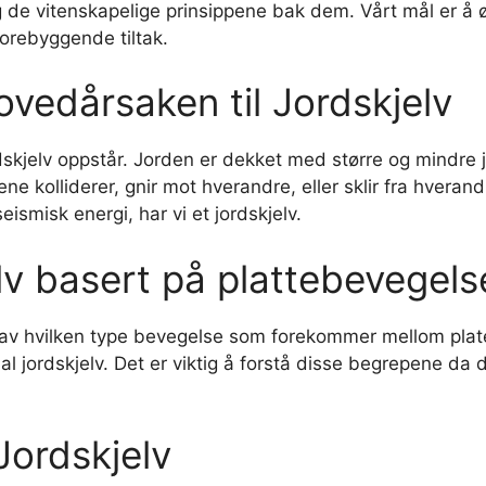
 og de vitenskapelige prinsippene bak dem. Vårt mål er å 
orebyggende tiltak.
Hovedårsaken til Jordskjelv
ordskjelv oppstår. Jorden er dekket med større og mindr
ene kolliderer, gnir mot hverandre, eller sklir fra hvera
 seismisk energi, har vi et jordskjelv.
lv basert på plattebevegels
t av hvilken type bevegelse som forekommer mellom plat
tdal jordskjelv. Det er viktig å forstå disse begrepene d
Jordskjelv