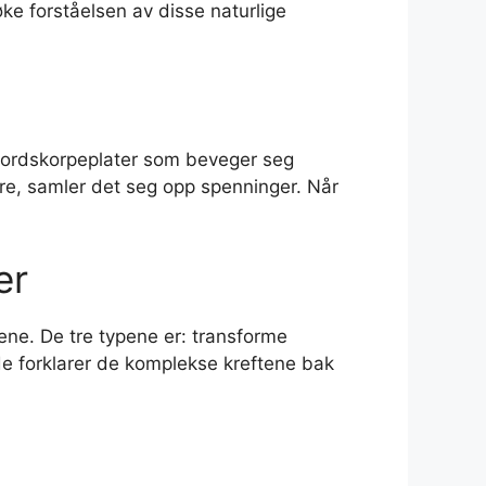
øke forståelsen av disse naturlige
e jordskorpeplater som beveger seg
ndre, samler det seg opp spenninger. Når
er
ene. De tre typene er: transforme
a de forklarer de komplekse kreftene bak