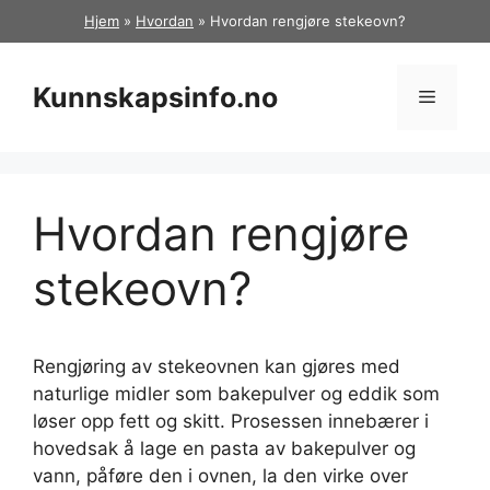
Hopp
Hjem
»
Hvordan
»
Hvordan rengjøre stekeovn?
til
innhold
Kunnskapsinfo.no
Meny
Hvordan rengjøre
stekeovn?
Rengjøring av stekeovnen kan gjøres med
naturlige midler som bakepulver og eddik som
løser opp fett og skitt. Prosessen innebærer i
hovedsak å lage en pasta av bakepulver og
vann, påføre den i ovnen, la den virke over