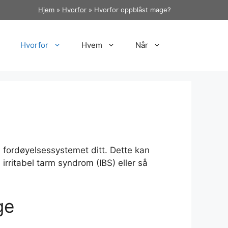
Hjem
»
Hvorfor
»
Hvorfor oppblåst mage?
Hvorfor
Hvem
Når
i fordøyelsessystemet ditt. Dette kan
irritabel tarm syndrom (IBS) eller så
ge