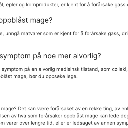
l, epler og kornprodukter, er kjent for å forårsake gass
oppblåst mage?
kte, unngå matvarer som er kjent for å forårsake gass, d
symptom på noe mer alvorlig?
 symptom på en alvorlig medisinsk tilstand, som cøliaki, 
ppblåst mage, bør du oppsøke lege.
åst mage? Det kan være forårsaket av en rekke ting, av en
lsen av hva som forårsaker oppblåst mage kan lede deg t
 varer over lengre tid, eller er ledsaget av annen symp