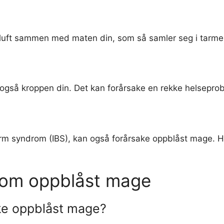
el luft sammen med maten din, som så samler seg i tarm
n også kroppen din. Det kan forårsake en rekke helsepro
tarm syndrom (IBS), kan også forårsake oppblåst mage. 
l om oppblåst mage
ake oppblåst mage?