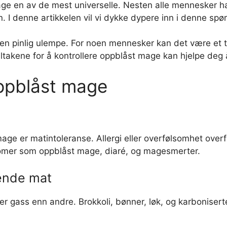
ge en av de mest universelle. Nesten alle mennesker har
I denne artikkelen vil vi dykke dypere inn i denne spø
n pinlig ulempe. For noen mennesker kan det være et t
ltakene for å kontrollere oppblåst mage kan hjelpe deg
oppblåst mage
age er matintoleranse. Allergi eller overfølsomhet overf
omer som oppblåst mage, diaré, og magesmerter.
ende mat
er gass enn andre. Brokkoli, bønner, løk, og karboniser