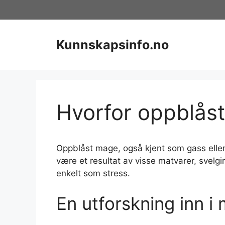
Hopp
til
innhold
Kunnskapsinfo.no
Hvorfor oppblås
Oppblåst mage, også kjent som gass eller 
være et resultat av visse matvarer, svelgi
enkelt som stress.
En utforskning inn 