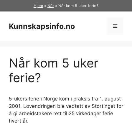
Hopp
Hjem
»
Når
»
Når kom 5 uker ferie?
til
innhold
Kunnskapsinfo.no
Meny
Når kom 5 uker
ferie?
5-ukers ferie i Norge kom i praksis fra 1. august
2001. Lovendringen ble vedtatt av Stortinget for
å gi arbeidstakere rett til 25 virkedager ferie
hvert år.